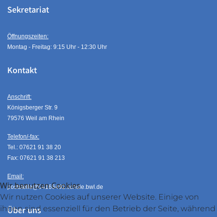
Sekretariat
Öffnungszeiten:
Montag - Freitag: 9:15 Uhr - 12:30 Uhr
Kontakt
Anschrift:
Königsberger Str. 9
79576 Weil am Rhein
Telefon/-fax:
Tel.: 07621 91 38 20
Fax: 07621 91 38 213
Email:
Wir benutzen Cookies
poststelle@04166492.schule.bwl.de
Wir nutzen Cookies auf unserer Website. Einige von
ihnen sind essenziell für den Betrieb der Seite, während
Über uns