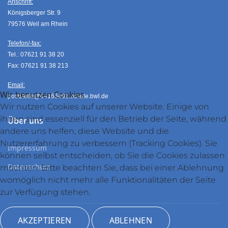
Anschrift:
Königsberger Str. 9
79576 Weil am Rhein
Telefon/-fax:
Tel.: 07621 91 38 20
Fax: 07621 91 38 213
Email:
Wir benutzen Cookies
poststelle@04166492.schule.bwl.de
Wir nutzen Cookies auf unserer Website. Einige von
ihnen sind essenziell für den Betrieb der Seite, während
Über uns
andere uns helfen, diese Website und die
Nutzererfahrung zu verbessern (Tracking Cookies). Sie
Impressum
können selbst entscheiden, ob Sie die Cookies zulassen
Datenschutz
möchten. Bitte beachten Sie, dass bei einer Ablehnung
womöglich nicht mehr alle Funktionalitäten der Seite
zur Verfügung stehen.
AKZEPTIEREN
ABLEHNEN