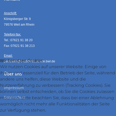
Anschrift:
Königsberger Str. 9
79576 Weil am Rhein
Telefon/-fax:
Tel.: 07621 91 38 20
Fax: 07621 91 38 213
Email:
Wir benutzen Cookies
poststelle@04166492.schule.bwl.de
Wir nutzen Cookies auf unserer Website. Einige von
ihnen sind essenziell für den Betrieb der Seite, während
Über uns
andere uns helfen, diese Website und die
Nutzererfahrung zu verbessern (Tracking Cookies). Sie
Impressum
können selbst entscheiden, ob Sie die Cookies zulassen
Datenschutz
möchten. Bitte beachten Sie, dass bei einer Ablehnung
womöglich nicht mehr alle Funktionalitäten der Seite
zur Verfügung stehen.